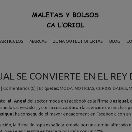
ARTICULOS
MARCAS
ZONA OUTLET OFERTAS
BLOG
C
UAL SE CONVIERTE EN EL REY
|
Comentarios (0)
|
Etiquetas:
MODA
,
NOTICIAS
,
CURIOSIDADES
,
M
sto,
el Angel
del sector moda en Facebook es la firma
Desigual
,
snudo sal vestido”, y con la cual captaron la atención de muchas pe
sigual
ha conseguido el mayor engagement en Facebook, con un 
ición, la firma de ropa española creada por un alemán afincado 
M
que se encuentra en tercera posición con un 40%.