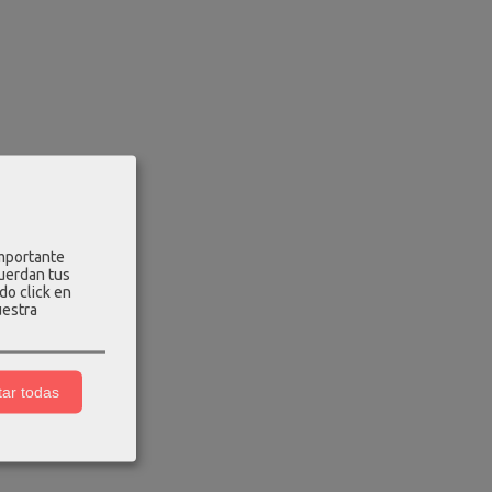
importante
cuerdan tus
do click en
uestra
ar todas