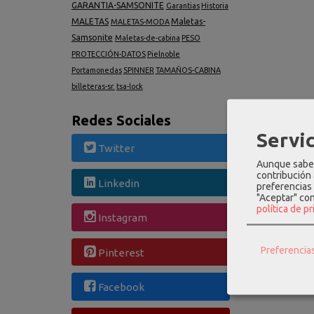
GARANTIA-SAMSONITE
Garantias
Historia
MALETAS
Maletas-
MALETAS-MODA
Samsonite
Maletas-de-cabina
PESO
PROTECCIÓN-DATOS
Pielnoble
Portamonedas
SPINNER
TAMAÑOS-CABINA
billeteras-sr.
tsa-lock
Redes Sociales
Servic
Twitter
Aunque sabem
contribución
Linkedin
preferencias 
"Aceptar" co
política de p
Instagram
Preferencia
Pinterest
Facebook