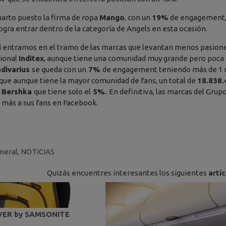
uarto puesto la firma de ropa
Mango
, con un
19%
de engagement
ogra entrar dentro de la categoría de Angels en esta ocasión.
uí entramos en el tramo de las marcas que levantan menos pasion
cional
Inditex
, aunque tiene una comunidad muy grande pero poca i
adivarius
se queda con un
7%
de engagement teniendo más de 1 mi
que aunque tiene la mayor comunidad de fans, un total de
18.838.
o
Bershka
que tiene solo el
5%.
En definitiva, las marcas del Grup
r más a sus fans en Facebook.
neral
,
NOTICIAS
Quizás encuentres interesantes los siguientes
artí
VER by SAMSONITE