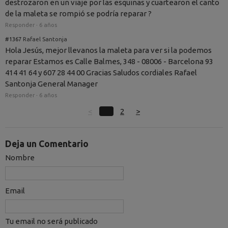
destrozaron en un viaje por las esquinas y cuartearon el canto
de la maleta se rompió se podría reparar ?
Responder
·
6 años
#1367
Rafael Santonja
Hola Jesús, mejor llevanos la maleta para ver si la podemos
reparar Estamos es Calle Balmes, 348 - 08006 - Barcelona 93
414 41 64 y 607 28 44 00 Gracias Saludos cordiales Rafael
Santonja General Manager
Responder
·
6 años
<
1
2
>
Deja un Comentario
Nombre
Email
Tu email no será publicado