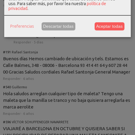
uso.
Para saber más, por favor lea nuestra
política de
↳ 1 respuestas
·
Responder
·
5 días
privacidad
.
#17241
Pere Manresa Bigas en respuesta a Meseguer Anna
Buenos días! creo que se puede reparar, tendriamos que
Preferencias
Descartar todas
Aceptar todas
verlo, si la puedes traer o pasarnos fotos por e-mail:
samsonite@ultrarapid.net Un saludo
Responder
·
5 días
#191
Rafael Santonja
Buenos días Hemos cambiado de ubicación y tels. Estamos es
Calle Balmes, 348 - 08006 - Barcelona 93 414 41 64 y 607 28 44
00 Gracias Saludos cordiales Rafael Santonja General Manager
Responder
·
6 años
#540
Guillermo
Hola saludos arreglan cualquier tipo de maleta? Tengo una
maleta que la manilla se tranco y no baja quisiera arreglarla es
marca aerolite
Responder
·
6 años
#596
VÍCTOR SCHUFFENEGER NAVARRETE
VIAJARÉ A BARCELONA EN OCTUBRE Y QUISIERA SABER SI