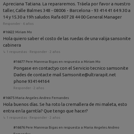
Apreciana Tatiana. La repararemos. Tráela por favor a nuestro
taller, Calle Balmes 348 - 08006 - Barcelona - 93 414 41 64 9.30 a
14 y 15.30 a 19h saludos Rafa 607 28 44 00 General Manager
Responder
·
6 años
#16622
Miriam Mo
Hola quiero saber el costo de las ruedas de una valija sansonite
cabinera
↳ 1 respuestas
·
Responder
·
2 años
#16677
Pere Manresa Bigas en respuesta a Miriam Mo
Pongase en contactyo con el Servicio tecnico samsonite
Dades de contacte mail Samsonite@ultrarapit.net
phone 934144164
Responder
·
2 años
#16675
Maria Angeles Andreo Fernandes
Hola buenos días. Se ha roto la cremallera de mi maleta, esto
entra en la garntía? Que tengo que hacer?
↳ 1 respuestas
·
Responder
·
2 años
#16676
Pere Manresa Bigas en respuesta a Maria Angeles Andreo
Fernandes