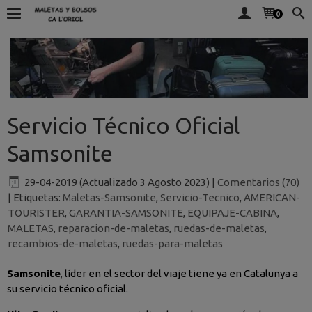
0
Servicio Técnico Oficial
Samsonite
29-04-2019 (Actualizado 3 Agosto 2023)
|
Comentarios (70)
|
Etiquetas:
Maletas-Samsonite
,
Servicio-Tecnico
,
AMERICAN-
TOURISTER
,
GARANTIA-SAMSONITE
,
EQUIPAJE-CABINA
,
MALETAS
,
reparacion-de-maletas
,
ruedas-de-maletas
,
recambios-de-maletas
,
ruedas-para-maletas
Samsonite
,
líder en el sector del viaje tiene ya en Catalunya a
su servicio técnico oficial
.