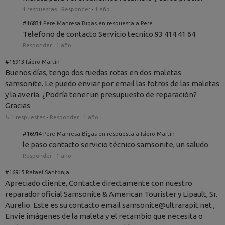
1 respuestas
·
Responder
·
1 año
#16831
Pere Manresa Bigas en respuesta a Pere
Telefono de contacto Servicio tecnico 93 414 41 64
Responder
·
1 año
#16913
Isidro Martín
Buenos días, tengo dos ruedas rotas en dos maletas
samsonite. Le puedo enviar por email las fotros de las maletas
y la avería. ¿Podría tener un presupuesto de reparación?
Gracias
↳ 1 respuestas
·
Responder
·
1 año
#16914
Pere Manresa Bigas en respuesta a Isidro Martín
le paso contacto servicio técnico samsonite, un saludo
Responder
·
1 año
#16915
Rafael Santonja
Apreciado cliente, Contacte directamente con nuestro
reparador oficial Samsonite & American Tourister y Lipault, Sr.
Aurelio. Este es su contacto email samsonite@ultrarapit.net ,
Envíe imágenes de la maleta y el recambio que necesita o