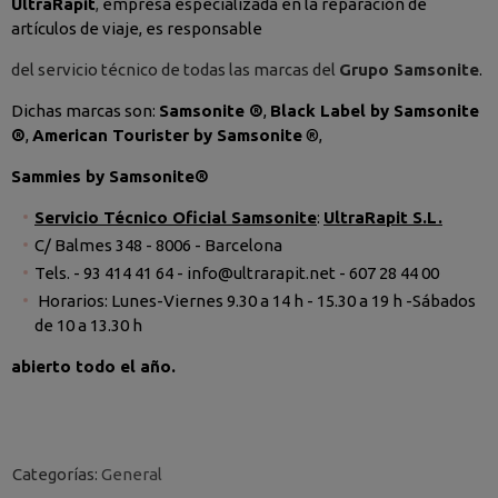
UltraRapit
,
empresa especializada en la reparación de
artículos de viaje,
es responsable
del servicio técnico de todas las marcas del
Grupo Samsonite
.
Dichas marcas son:
Samsonite ®
,
Black Label by Samsonite
®
,
American Tourister by Samsonite
®,
Sammies by Samsonite
®
Servicio Técnico Oficial Samsonite
:
UltraRapit S.L.
C/ Balmes 348 - 8006 - Barcelona
Tels. - 93 414 41 64 - info@ultrarapit.net - 607 28 44 00
Horarios: Lunes-Viernes 9.30 a 14 h - 15.30 a 19 h -Sábados
de 10 a 13.30 h
abierto todo el año.
Categorías:
General