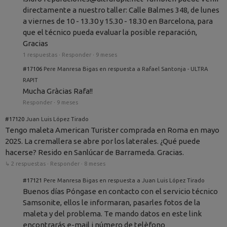
directamente a nuestro taller: Calle Balmes 348, de lunes
a viernes de 10 - 13.30 y 15.30 - 18.30 en Barcelona, para
que el técnico pueda evaluar la posible reparación,
Gracias
1 respuestas
·
Responder
·
9 meses
#17106
Pere Manresa Bigas en respuesta a Rafael Santonja - ULTRA
RAPIT
Mucha Gràcias Rafa!!
Responder
·
9 meses
#17120
Juan Luis López Tirado
Tengo maleta American Turister comprada en Roma en mayo
2025. La cremallera se abre por los laterales. ¿Qué puede
hacerse? Resido en Sanlúcar de Barrameda. Gracias.
↳ 2 respuestas
·
Responder
·
8 meses
#17121
Pere Manresa Bigas en respuesta a Juan Luis López Tirado
Buenos días Póngase en contacto con el servicio técnico
Samsonite, ellos le informaran, pasarles fotos de la
maleta y del problema. Te mando datos en este link
encontrarás e-mail i número de telèfono