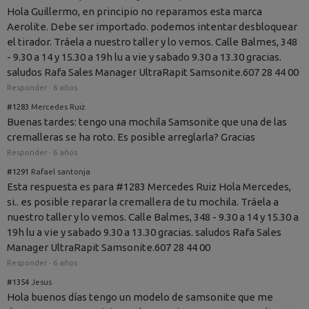
Hola Guillermo, en principio no reparamos esta marca
Aerolite. Debe ser importado. podemos intentar desbloquear
el tirador. Tráela a nuestro taller y lo vemos. Calle Balmes, 348
- 9.30 a 14 y 15.30 a 19h lu a vie y sabado 9.30 a 13.30 gracias.
saludos Rafa Sales Manager UltraRapit Samsonite.607 28 44 00
Responder
·
6 años
#1283
Mercedes Ruiz
Buenas tardes: tengo una mochila Samsonite que una de las
cremalleras se ha roto. Es posible arreglarla? Gracias
Responder
·
6 años
#1291
Rafael santonja
Esta respuesta es para #1283 Mercedes Ruiz Hola Mercedes,
si.. es posible reparar la cremallera de tu mochila. Tráela a
nuestro taller y lo vemos. Calle Balmes, 348 - 9.30 a 14 y 15.30 a
19h lu a vie y sabado 9.30 a 13.30 gracias. saludos Rafa Sales
Manager UltraRapit Samsonite.607 28 44 00
Responder
·
6 años
#1354
Jesus
Hola buenos días tengo un modelo de samsonite que me