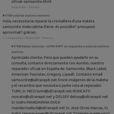
oficial-samsonite.html
Responder
·
9 meses
#17103
yolanda martinez martinez
Hola, necessitaria reparar la cremallera d'una maleta
samsonite mida cabina d'avió. és possible? presupost
aproximat? gràcies.
↳ 1 respuestas
·
Responder
·
9 meses
#17105
Rafael Santonja - ULTRA RAPIT en respuesta a yolanda martinez
martinez
Apreciado cliente, Para que puedan ayudarle en su
consulta, contacte directamente con Aurelio, nuestro
reparador oficial en España de: Samsonite, Black Label,
American Tourister, Gregory, Lipault. Contacto email
samsonite@ultrarapit.net Envíe imágenes de la maleta
y el recambio que necesita o parte rota al reparador.
TUMI, Sr. NICO tumi@ultrarapit.net RONCATO
roncato@ultrarapit.net y DELSEY delsey@ultrarapit.net
Sr. Isidro MANDARINA DUCK
mandarinaduck@ultrarapit.net Sr. Jose Otras marcas, Sr.
Isidro reparaciones@ultrarapit.net También puede venir