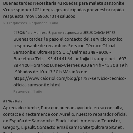
Buenas tardes Necesitaria 4u Ruedas para maleta sansonite
s'cure spinner 102L negra grs anticipadas por vuestra rápida
respuesta. movil 686361314 saludos
↳ 1 respuestas
·
Responder
·
1 año
#17028
Pere Manresa Bigas en respuesta a JESUS GARCIA PEREZ
Buenas tardes! le paso el contacto del servicio tecnico,
responsable de recambios Servicio Técnico Oficial
Samsonite: UltraRapit S.L. C/ Balmes 348 - 8006 -
Barcelona Tels. - 93 414 41 64 - info@ultrarapit.net - 607
28 44 00 Horarios: Lunes-Viernes 9.30 a 14 h - 15.30 a 19 h
-Sábados de 10 a 13.30 h Más info en:
https://www.caloriol.com/blog/p1783-servicio-tecnico-
oficial-samsonite.html
Responder
·
1 año
#17029
Rafa
Apreciado cliente, Para que puedan ayudarle en su consulta,
contacte directamente con Aurelio, nuestro reparador oficial
en España de: Samsonite, Black Label, American Tourister,
Gregory, Lipault. Contacto email samsonite@ultrarapit.net .