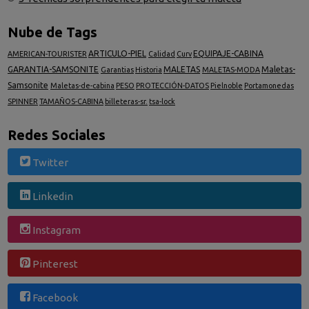
Nube de Tags
ARTICULO-PIEL
EQUIPAJE-CABINA
AMERICAN-TOURISTER
Calidad
Curv
GARANTIA-SAMSONITE
MALETAS
Maletas-
Garantias
Historia
MALETAS-MODA
Samsonite
Maletas-de-cabina
PESO
PROTECCIÓN-DATOS
Pielnoble
Portamonedas
SPINNER
TAMAÑOS-CABINA
billeteras-sr.
tsa-lock
Redes Sociales
Twitter
Linkedin
Instagram
Pinterest
Facebook