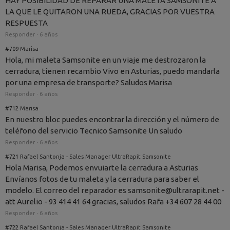
HAY POSIBILIDAD DE REPARAR UNA MALETA SAMSONITE A
LA QUE LE QUITARON UNA RUEDA, GRACIAS POR VUESTRA
RESPUESTA
Responder
·
6 años
#709
Marisa
Hola, mi maleta Samsonite en un viaje me destrozaron la
cerradura, tienen recambio Vivo en Asturias, puedo mandarla
por una empresa de transporte? Saludos Marisa
Responder
·
6 años
#712
Marisa
En nuestro bloc puedes encontrar la dirección y el número de
teléfono del servicio Tecnico Samsonite Un saludo
Responder
·
6 años
#721
Rafael Santonja - Sales Manager UltraRapit Samsonite
Hola Marisa, Podemos envuiarte la cerradura a Asturias
Envíanos fotos de tu maleta y la cerradura para saber el
modelo. El correo del reparador es samsonite@ultrarapit.net -
att Aurelio - 93 414 41 64 gracias, saludos Rafa +34 607 28 44 00
Responder
·
6 años
#722
Rafael Santonja - Sales Manager UltraRapit Samsonite