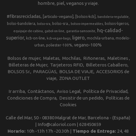
hombre, piel, veganos y viaje.
#fibrasrecicladas
[articulo-vegano]
[bolsos-kcb]
bandolera-regulable
bolso-bandolera
bolso-sra.
bolsos-ligeros
bolso-sra
bolsos-impermeables
hq-calidad-
equipaje-de-cabina
gabol-on-line
garantia-samsonite
superior
ligero
kcb-on-line
mochila-urbana
modelo-
kcb-vegan-bags
vegano-100%
urban
poliester-100%
Bolsos de mujer
Maletas
Mochilas
Riñoneras
Maletines
Billeteras de Mujer
Tarjeteros RFID
Billeteros Caballero
BOLSOS Sr.
PARAGÜAS
BOLSA DE VIAJE
ACCESORIOS de
viaje
ZONA OUTLET
Ir arriba
Contáctanos
Aviso Legal
Política de Privacidad
Condiciones de Compra
Desistir de un pedido
Políticas de
Cookies
Calle del Mar, 50 - 08380 Malgrat de Mar, Barcelona - (España)
| Info@caloriol.com |
628450659
Horario:
10h -13h 17h -20.30h |
Tiempo de Entrega:
24, 48