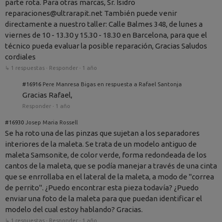
parte rota. Para otras marcas, Sr. Isidro
reparaciones@ultrarapit.net También puede venir
directamente a nuestro taller: Calle Balmes 348, de lunes a
viernes de 10 - 13.30 y 15.30 - 18.30 en Barcelona, para que el
técnico pueda evaluar la posible reparación, Gracias Saludos
cordiales
↳ 1 respuestas
·
Responder
·
1 año
#16916
Pere Manresa Bigas en respuesta a Rafael Santonja
Gracias Rafael,
Responder
·
1 año
#16930
Josep Maria Rossell
Se ha roto una de las pinzas que sujetan a los separadores
interiores de la maleta. Se trata de un modelo antiguo de
maleta Samsonite, de color verde, forma redondeada de los
cantos de la maleta, que se podía manejar a través de una cinta
que se enrrollaba en el lateral de la maleta, a modo de "correa
de perrito". ¿Puedo encontrar esta pieza todavía? ¿Puedo
enviar una foto de la maleta para que puedan identificar el
modelo del cual estoy hablando? Gracias.
↳ 1 respuestas
·
Responder
·
1 año