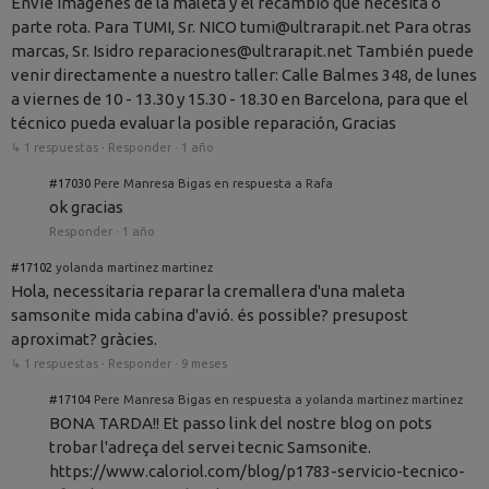
Envíe imágenes de la maleta y el recambio que necesita o
parte rota. Para TUMI, Sr. NICO tumi@ultrarapit.net Para otras
marcas, Sr. Isidro reparaciones@ultrarapit.net También puede
venir directamente a nuestro taller: Calle Balmes 348, de lunes
a viernes de 10 - 13.30 y 15.30 - 18.30 en Barcelona, para que el
técnico pueda evaluar la posible reparación, Gracias
↳ 1 respuestas
·
Responder
·
1 año
#17030
Pere Manresa Bigas en respuesta a Rafa
ok gracias
Responder
·
1 año
#17102
yolanda martinez martinez
Hola, necessitaria reparar la cremallera d'una maleta
samsonite mida cabina d'avió. és possible? presupost
aproximat? gràcies.
↳ 1 respuestas
·
Responder
·
9 meses
#17104
Pere Manresa Bigas en respuesta a yolanda martinez martinez
BONA TARDA!! Et passo link del nostre blog on pots
trobar l'adreça del servei tecnic Samsonite.
https://www.caloriol.com/blog/p1783-servicio-tecnico-