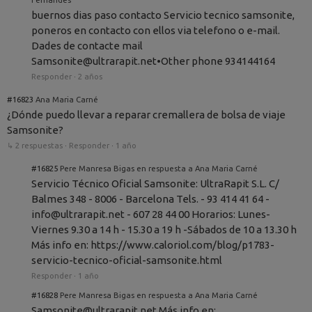
buernos dias paso contacto Servicio tecnico samsonite,
poneros en contacto con ellos via telefono o e-mail.
Dades de contacte mail
Samsonite@ultrarapit.net•Other phone 934144164
Responder
·
2 años
#16823
Ana Maria Carné
¿Dónde puedo llevar a reparar cremallera de bolsa de viaje
Samsonite?
↳ 2 respuestas
·
Responder
·
1 año
#16825
Pere Manresa Bigas en respuesta a Ana Maria Carné
Servicio Técnico Oficial Samsonite: UltraRapit S.L. C/
Balmes 348 - 8006 - Barcelona Tels. - 93 414 41 64 -
info@ultrarapit.net - 607 28 44 00 Horarios: Lunes-
Viernes 9.30 a 14 h - 15.30 a 19 h -Sábados de 10 a 13.30 h
Más info en: https://www.caloriol.com/blog/p1783-
servicio-tecnico-oficial-samsonite.html
Responder
·
1 año
#16828
Pere Manresa Bigas en respuesta a Ana Maria Carné
Samsonite@ultrarapit.net Más info en: