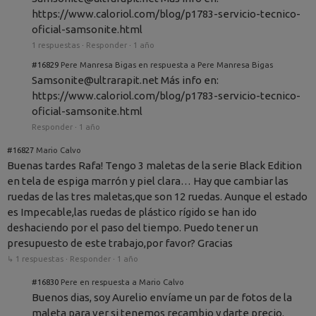
https://www.caloriol.com/blog/p1783-servicio-tecnico-
oficial-samsonite.html
1 respuestas
·
Responder
·
1 año
#16829
Pere Manresa Bigas en respuesta a Pere Manresa Bigas
Samsonite@ultrarapit.net Más info en:
https://www.caloriol.com/blog/p1783-servicio-tecnico-
oficial-samsonite.html
Responder
·
1 año
#16827
Mario Calvo
Buenas tardes Rafa! Tengo 3 maletas de la serie Black Edition
en tela de espiga marrón y piel clara… Hay que cambiar las
ruedas de las tres maletas,que son 12 ruedas. Aunque el estado
es Impecable,las ruedas de plástico rígido se han ido
deshaciendo por el paso del tiempo. Puedo tener un
presupuesto de este trabajo,por favor? Gracias
↳ 1 respuestas
·
Responder
·
1 año
#16830
Pere en respuesta a Mario Calvo
Buenos dias, soy Aurelio envíame un par de fotos de la
maleta para ver si tenemos recambio y darte precio.