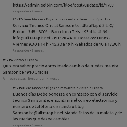
https://admin.palbin.com/blog/post/update/id/1783
Responder
·
8 meses
#17122
Pere Manresa Bigas en respuesta a Juan Luis López Tirado
Servicio Técnico Oficial Samsonite: UltraRapit S.L. C/
Balmes 348 - 8006 - Barcelona Tels. - 93 414 41 64 -
info@ultrarapit.net - 607 28 44 00 Horarios: Lunes-
Viernes 9.30 a 14 h - 15.30 a 19 h -Sábados de 10 a 13.30 h
Responder
·
8 meses
#17197
Antonio Franco
Quisiera saber precio aproximado cambio de ruedas maleta
Samsonite 1910 Gracias
↳ 1 respuestas
·
Responder
·
4 meses
#17198
Pere Manresa Bigas en respuesta a Antonio Franco
Buenos días Debe ponerse en contacto con el servicio
técnico Samsonite, encontrará el correo electrónico y
número de teléfono en nuestro blog.
Samsonite@ultrarapit.net Mande fotos de la maleta y de
las ruedas que desea cambiar
Responder
·
4 meses