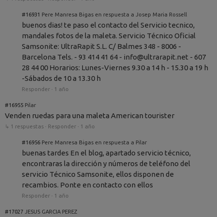
#16931
Pere Manresa Bigas en respuesta a Josep Maria Rossell
buenos dias! te paso el contacto del Servicio tecnico,
mandales fotos de la maleta. Servicio Técnico Oficial
Samsonite: UltraRapit S.L. C/ Balmes 348 - 8006 -
Barcelona Tels. - 93 414 41 64 - info@ultrarapit.net - 607
28 44 00 Horarios: Lunes-Viernes 9.30 a 14 h - 15.30 a 19 h
-Sábados de 10 a 13.30 h
Responder
·
1 año
#16955
Pilar
Venden ruedas para una maleta American tourister
↳ 1 respuestas
·
Responder
·
1 año
#16956
Pere Manresa Bigas en respuesta a Pilar
buenas tardes En el blog, apartado servicio técnico,
encontraras la dirección y números de teléfono del
servicio Técnico Samsonite, ellos disponen de
recambios. Ponte en contacto con ellos
Responder
·
1 año
#17027
JESUS GARCIA PEREZ