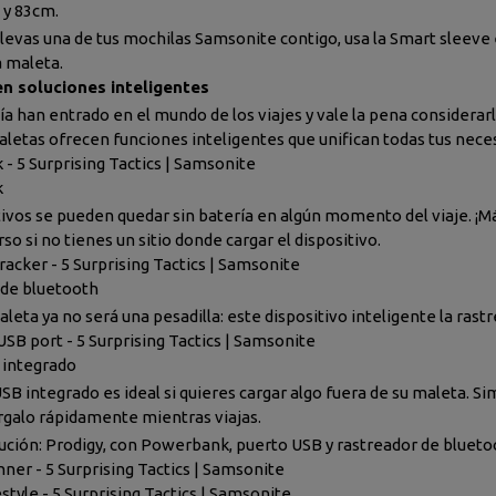
 y 83cm.
 llevas una de tus mochilas Samsonite contigo, usa la Smart sleeve 
a maleta.
 en soluciones inteligentes
ía han entrado en el mundo de los viajes y vale la pena considerar
letas ofrecen funciones inteligentes que unifican todas tus nece
- 5 Surprising Tactics | Samsonite
k
tivos se pueden quedar sin batería en algún momento del viaje. ¡Má
so si no tienes un sitio donde cargar el dispositivo.
racker - 5 Surprising Tactics | Samsonite
 de bluetooth
leta ya no será una pesadilla: este dispositivo inteligente la rastr
USB port - 5 Surprising Tactics | Samsonite
 integrado
SB integrado es ideal si quieres cargar algo fuera de su maleta. 
rgalo rápidamente mientras viajas.
ución: Prodigy, con Powerbank, puerto USB y rastreador de blueto
nner - 5 Surprising Tactics | Samsonite
style - 5 Surprising Tactics | Samsonite