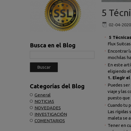
5 Técn
02-04-2020
5 Técnicas
Flux Suitcas
Busca en el Blog
Encontrar l
mochilas ha
En este art
eligiendo e
1. Elegir e
Puedes ser d
Categorías del Blog
viaje y las 
General
puesto que 
NOTICIAS
Cuando tu p
NOVEDADES
Las rígidas
INVESTIGACIÓN
maleta se ab
COMENTARIOS
Tener en cu