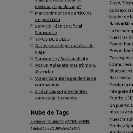
71cm, 78cm
destino y tipo de viaje”
Consejo: si
Mantenimiento de articulos
tirador de l
en piel i tela
4. Invertir
Servicio Técnico Oficial
La tecnolog
Samsonite
Nuestras ma
TIPOS DE BOLSO
Power bank 
Datos para elegir maletas de
Power ban
viaje
Tus disposi
Samsonite / Sustainability
último recur
Por un #planeta mas #limpio,
Bluetooth t
#reciclar
Rastreador
Viajes durante la pandemia de
coronavirus
Perder la ma
5 Técnicas sorprendentes
Integrated 
para elegir tu maleta
Puerto USB
Un puerto U
Nube de Tags
maleta y cá
Nuestra sol
ARTICULO-PIEL
AMERICAN-TOURISTER
Prodigy Spi
EQUIPAJE-CABINA
Calidad
Curv
Prodigy Life