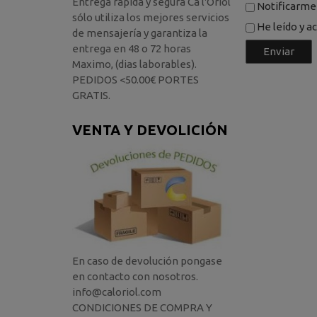
Entrega rápida y segura Ca l'Oriol
Notificarme 
sólo utiliza los mejores servicios
He leído y a
de mensajería y garantiza la
entrega en 48 o 72 horas
Maximo, (dias laborables).
PEDIDOS <50.00€ PORTES
GRATIS.
VENTA Y DEVOLICIÓN
En caso de devolución pongase
en contacto con nosotros.
info@caloriol.com
CONDICIONES DE COMPRA Y