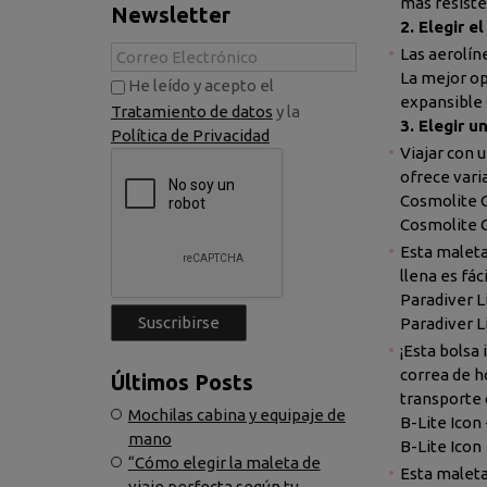
más resisten
Newsletter
2. Elegir 
Las aerolín
La mejor op
He leído y acepto el
expansible 
Tratamiento de datos
y la
3. Elegir 
Política de Privacidad
Viajar con 
ofrece varia
Cosmolite C
Cosmolite 
Esta maleta
llena es fác
Paradiver Li
Paradiver L
¡Esta bolsa
correa de h
Últimos Posts
transporte
Mochilas cabina y equipaje de
B-Lite Icon 
mano
B-Lite Icon
“Cómo elegir la maleta de
Esta maleta
viaje perfecta según tu