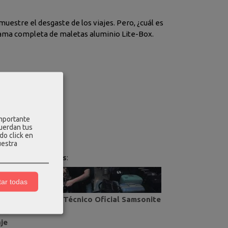
uestre el desgaste de los viajes. Pero, ¿cuál es
gama completa de maletas aluminio Lite-Box.
importante
cuerdan tus
do click en
uestra
culos relacionados
:
ar todas
Servicio Técnico Oficial Samsonite
aje