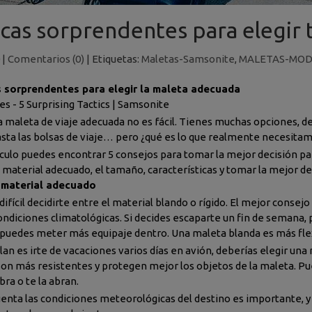
icas sorprendentes para elegir 
|
Comentarios (0)
|
Etiquetas:
Maletas-Samsonite
,
MALETAS-MO
 sorprendentes para elegir la maleta adecuada
es - 5 Surprising Tactics | Samsonite
a maleta de viaje adecuada no es fácil. Tienes muchas opciones, des
sta las bolsas de viaje… pero ¿qué es lo que realmente necesita
ículo puedes encontrar 5 consejos para tomar la mejor decisión 
l material adecuado, el tamaño, características y tomar la mejor d
l material adecuado
ifícil decidirte entre el material blando o rígido. El mejor consejo
condiciones climatológicas. Si decides escaparte un fin de semana, 
puedes meter más equipaje dentro. Una maleta blanda es más flex
lan es irte de vacaciones varios días en avión, deberías elegir una
 son más resistentes y protegen mejor los objetos de la maleta. P
ra o te la abran.
enta las condiciones meteorológicas del destino es importante, y 