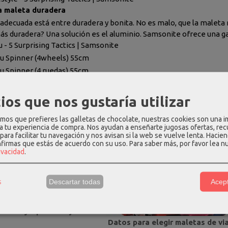
na maleta duradera
 adecuada está entre duradera y bonita. No es malo, que la maleta m
ás duradera? Una solución es el aluminio. Samsonite ofrece una 
 - 5 Surprising Tactics | Samsonite
u Spinner (4wheels) 55cm
u Spinner (4 ruedas) 55cm
u Spinner (4wheels) 69cm
u Spinner (4 ruedas) 69cm
ios que nos gustaría utilizar
u Spinner (4wheels) 76cm
os que prefieres las galletas de chocolate, nuestras cookies son una 
 a tu experiencia de compra. Nos ayudan a enseñarte jugosas ofertas, re
para facilitar tu navegación y nos avisan si la web se vuelve lenta. Hacien
neral
nfirmas que estás de acuerdo con su uso.
Para saber más, por favor lea n
rivacidad
.
Quizás encuentres interesantes los siguientes
artí
s
Descartar todas
Acept
a maleta de viaje perfecta
stino y tipo de viaje”
Datos para elegir maletas de vi