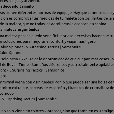
tes al agua y al viento.
el adecuado tamaño
eas tienen diferentes normas de equipaje. Hay que tener cuidado y 
ción es comprobar las medidas de tu maleta con los límites de la a
de la maleta, que no todas las aerolíneas la aceptan en cabina.
una maleta ergonómica
una maleta pesada puede ser difícil, por eso necesitas hacer que t
s soluciones para mejorar el confort y viajar más ligero.
abin Spinner - 5 Surprising Tactics | Samsonite
Cabin Spinner
 solo pesa 1,7kg. Te da la oportunidad de que quepan más cosas. 
il de llevar. Tiene 4 tamaños diferentes y son totalmente apilables
ght - 5 Surprising Tactics | Samsonite
ight
 informal viene con y sin ruedas! Por lo que puede ser una bolsa de
ombro extraíble, correas de esternón y tiradores de cremallera d
 cómodo.
- 5 Surprising Tactics | Samsonite
 no solo viene en colores vibrantes, sino que también es ultraliger