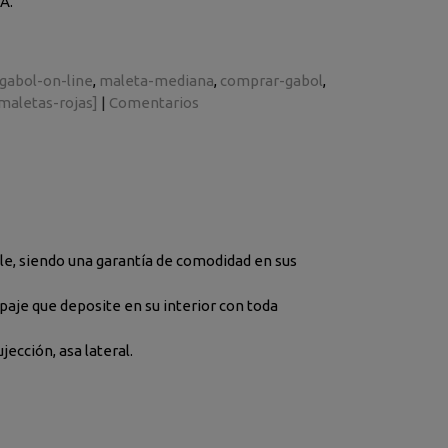
a TSA.
gabol-on-line
maleta-mediana
comprar-gabol
maletas-rojas]
|
Comentarios
le, siendo una garantía de comodidad en sus
ipaje que deposite en su interior con toda
jección, asa lateral.