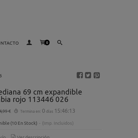
ONTACTO
0
6
diana 69 cm expandible
bia rojo 113446 026
0
15:46:12
4,99 €
Termina en:
días
nible
(10 En Stock)
-
(Imp. Incluidos)
vío
Ver descripción