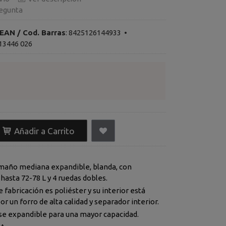
egunta
EAN / Cod. Barras
:
8425126144933
•
13446 026
Añadir a Carrito
maño mediana expandible, blanda, con
capacidad de hasta 72-78 L y 4 ruedas dobles.
bricación es poliéster y su interior está
compuesto por un forro de alta calidad y separador interior.
e expandible para una mayor capacidad.