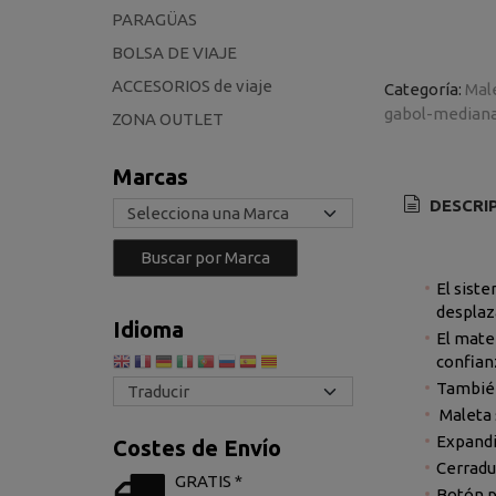
PARAGÜAS
BOLSA DE VIAJE
ACCESORIOS de viaje
Categoría:
Mal
gabol-median
ZONA OUTLET
Marcas
DESCRI
El sist
desplaz
Idioma
El mate
confian
También 
Maleta 
Expand
Costes de Envío
Cerradu
GRATIS *
Botón pa