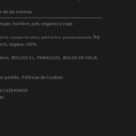
s de las mismas.
ujer, hombre, piel, veganos y viaje.
hq-
geros
equipaje-de-cabina
gabol-on-line
garantia-samsonite
vegano-100%
100%
llero
BOLSOS Sr.
PARAGÜAS
BOLSA DE VIAJE
 un pedido
Políticas de Cookies
m |
628450659
as