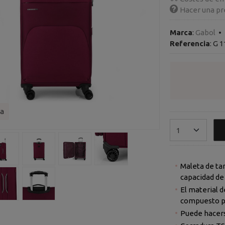
Hacer una pr
Marca
:
Gabol
•
Referencia
:
G 1
a
Maleta de ta
El material de fa
Puede hacers