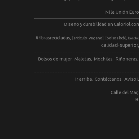
Ni la Unión Eur
Diseño y durabilidad en Caloriol.co
#fibrasrecicladas
[articulo-vegano]
[bolsos-kcb]
bandol
calidad-superior
Bolsos de mujer
Maletas
Mochilas
Riñoneras
Ir arriba
Contáctanos
Aviso 
Calle del Mar
H