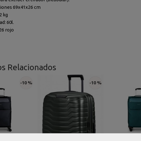
iones 69x41x26 cm
2 kg
d: 60l.
26 rojo
os Relacionados
-10 %
-10 %