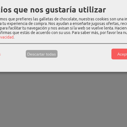
na gabol cloud
Maleta median
ios que nos gustaría utilizar
edas...
4 rued
 €
89,99
99,99 €
os que prefieres las galletas de chocolate, nuestras cookies son una 
 a tu experiencia de compra. Nos ayudan a enseñarte jugosas ofertas, re
para facilitar tu navegación y nos avisan si la web se vuelve lenta. Hacien
nfirmas que estás de acuerdo con su uso.
Para saber más, por favor lea n
Maleta samsonite mediana
rivacidad
.
proxis matt...
378,00 €
420,00 €
s
Descartar todas
Acept