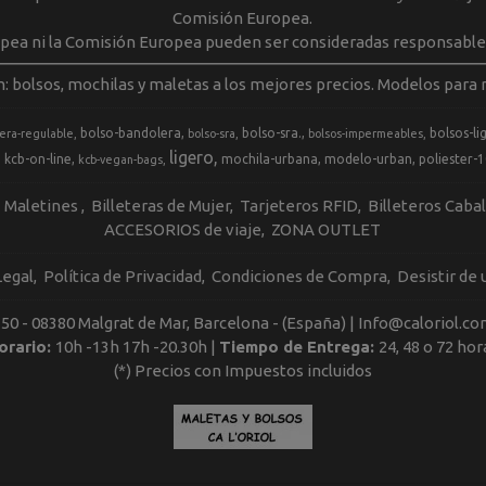
Comisión Europea.
opea ni la Comisión Europea pueden ser consideradas responsable
m: bolsos, mochilas y maletas a los mejores precios. Modelos para m
bolso-bandolera
bolso-sra.
bolsos-li
era-regulable
bolso-sra
bolsos-impermeables
ligero
kcb-on-line
mochila-urbana
modelo-urban
poliester-
kcb-vegan-bags
Maletines
Billeteras de Mujer
Tarjeteros RFID
Billeteros Caba
ACCESORIOS de viaje
ZONA OUTLET
Legal
Política de Privacidad
Condiciones de Compra
Desistir de
, 50 - 08380 Malgrat de Mar, Barcelona - (España) | Info@caloriol.co
orario:
10h -13h 17h -20.30h |
Tiempo de Entrega:
24, 48 o 72 hor
(*) Precios con Impuestos incluidos