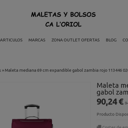
ARTICULOS
MARCAS
ZONA OUTLET OFERTAS
BLOG
C
s
»
Maleta mediana 69 cm expandible gabol zambia rojo 113446 02
Maleta me
gabol zam
90,24 €
9
Producto Dispo
Costes de en