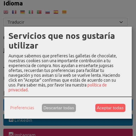
Idioma
Servicios que nos gustaría
Costes de Envío
utilizar
GRATIS *
Consultar Destinos
Aunque sabemos que prefieres las galletas de chocolate,
nuestras cookies son una importante contribución a tu
experiencia de compra. Nos ayudan a enseñarte jugosas
Tu Carrito (0)
ofertas, recuerdan tus preferencias para facilitar tu
navegación y nos avisan si la web se vuelve lenta. Haciendo
El carrito de la compra está vacío
click en "Aceptar" confirmas que estás de acuerdo con su
uso.
Para saber más, por favor lea nuestra
política de
privacidad
.
Redes Sociales
Twitter
Preferencias
Descartar todas
Aceptar todas
Linkedin
Instagram