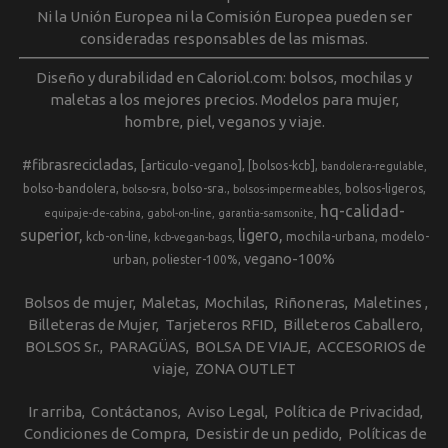
Ni la Unión Europea ni la Comisión Europea pueden ser
consideradas responsables de las mismas.
Diseño y durabilidad en Caloriol.com: bolsos, mochilas y
maletas a los mejores precios. Modelos para mujer,
hombre, piel, veganos y viaje.
#fibrasrecicladas
[articulo-vegano]
[bolsos-kcb]
bandolera-regulable
bolso-bandolera
bolso-sra.
bolsos-ligeros
bolso-sra
bolsos-impermeables
hq-calidad-
equipaje-de-cabina
gabol-on-line
garantia-samsonite
superior
ligero
kcb-on-line
mochila-urbana
modelo-
kcb-vegan-bags
vegano-100%
urban
poliester-100%
Bolsos de mujer
Maletas
Mochilas
Riñoneras
Maletines
Billeteras de Mujer
Tarjeteros RFID
Billeteros Caballero
BOLSOS Sr.
PARAGÜAS
BOLSA DE VIAJE
ACCESORIOS de
viaje
ZONA OUTLET
Ir arriba
Contáctanos
Aviso Legal
Política de Privacidad
Condiciones de Compra
Desistir de un pedido
Políticas de