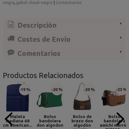
negra
gabol-cloud-negro
|
Comentarios
Descripción
Costes de Envío
Comentarios
Productos Relacionados
-19 %
-20 %
-20 %
-25 %
Maleta
Bolso
Bolso de
Bolso
mediana 68
bandolera
brazo don
bandolera
cm american...
don algodon
algodón
amichi marrón