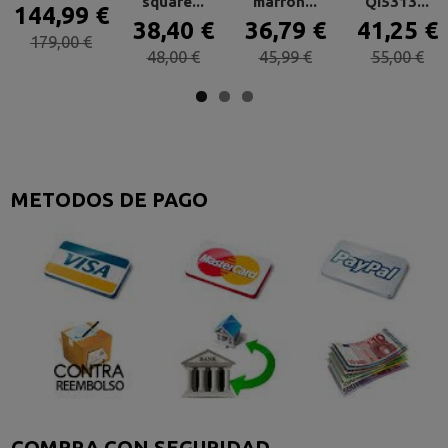
square...
marrón...
QI5313...
144,99 €
38,40 €
36,79 €
41,25 €
179,00 €
48,00 €
45,99 €
55,00 €
METODOS DE PAGO
COMPRA CON SEGURIDAD