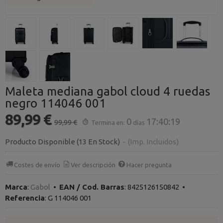
Maleta mediana gabol cloud 4 ruedas
negro 114046 001
89,99 €
0
17:40:19
99,99 €
Termina en:
días
Producto Disponible
(13 En Stock)
-
(Imp. Incluidos)
Costes de envío
Ver descripción
Hacer pregunta
Marca
:
Gabol
•
EAN / Cod. Barras
:
8425126150842
•
Referencia
:
G 114046 001