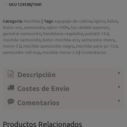
SKU 124100/1041
Categoría:
Mochilas
|
Tags:
equipaje-de-cabina
ligero
bolso
bolso-sra.
samsonite
nylon-100%
hq-calidad-superior
garantia-samsonite
bandolera-regulable
portatil-15.6
mochila-samsonite
bolso-mochila-eco
samsonite-move
move-3.0
mochila-samsonite-negro
mochila-para-pc-15.6
samsonite-roll-top
mochila-move-3.0
|
Comentarios
Descripción
Costes de Envío
Comentarios
Productos Relacionados