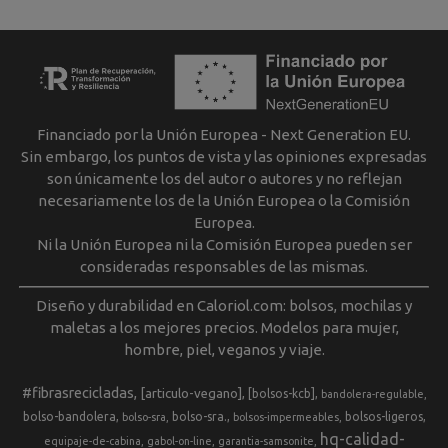
Financiado por la Unión Europea - Next Generation EU.
Sin embargo, los puntos de vista y las opiniones expresadas
son únicamente los del autor o autores y no reflejan
necesariamente los de la Unión Europea o la Comisión
Europea.
Ni la Unión Europea ni la Comisión Europea pueden ser
consideradas responsables de las mismas.
Diseño y durabilidad en Caloriol.com: bolsos, mochilas y
maletas a los mejores precios. Modelos para mujer,
hombre, piel, veganos y viaje.
#fibrasrecicladas
[articulo-vegano]
[bolsos-kcb]
bandolera-regulable
bolso-bandolera
bolso-sra.
bolsos-ligeros
bolso-sra
bolsos-impermeables
hq-calidad-
equipaje-de-cabina
gabol-on-line
garantia-samsonite