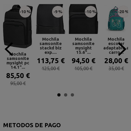
-10 %
-9 %
-10 %
-20 %
Mochila
Mochila
Mochila
samsonite
samsonite
escolar
stackd biz
mysight
adaptable a
exp....
15.6"...
carro...
Mochila
samsonite
113,75 €
94,50 €
28,00 €
mysight pc
14.1"...
125,00 €
105,00 €
35,00 €
85,50 €
95,00 €
METODOS DE PAGO