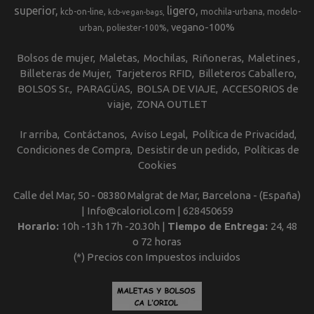
superior
ligero
kcb-on-line
mochila-urbana
modelo-
kcb-vegan-bags
vegano-100%
urban
poliester-100%
Bolsos de mujer
Maletas
Mochilas
Riñoneras
Maletines
Billeteras de Mujer
Tarjeteros RFID
Billeteros Caballero
BOLSOS Sr.
PARAGÜAS
BOLSA DE VIAJE
ACCESORIOS de
viaje
ZONA OUTLET
Ir arriba
Contáctanos
Aviso Legal
Política de Privacidad
Condiciones de Compra
Desistir de un pedido
Políticas de
Cookies
Calle del Mar, 50 - 08380 Malgrat de Mar, Barcelona - (España)
| Info@caloriol.com |
628450659
Horario:
10h -13h 17h -20.30h |
Tiempo de Entrega:
24, 48
o 72 horas
(*) Precios con Impuestos incluidos