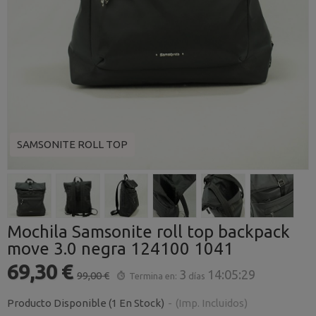
SAMSONITE ROLL TOP
Mochila Samsonite roll top backpack
move 3.0 negra 124100 1041
69,30 €
3
14:05:28
99,00 €
Termina en:
días
Producto Disponible
(1 En Stock)
-
(Imp. Incluidos)