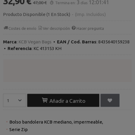
32,90 €
3
12:01:41
47,00 €
Termina en:
días
Producto Disponible
(1 En Stock)
-
(Imp. Incluidos)
Costes de envío
Ver descripción
Hacer pregunta
Marca
:
KCB Vegan Bags
•
EAN / Cod. Barras
:
8435640159238
•
Referencia
:
KC 413153 KH
Añadir a Carrito
Bolso bandolera KCB mediano, impermeable,
Serie Zip