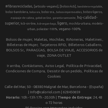
#fibrasrecicladas
[articulo-vegano]
[bolsos-kcb]
bandolera-regulable
bolso-bandolera
bolso-sra.
bolsos-ligeros
bolso-sra
bolsos-impermeables
hq-calidad-
equipaje-de-cabina
gabol-on-line
garantia-samsonite
superior
ligero
kcb-on-line
mochila-urbana
modelo-
kcb-vegan-bags
vegano-100%
urban
poliester-100%
Bolsos de mujer
Maletas
Mochilas
Riñoneras
Maletines
Billeteras de Mujer
Tarjeteros RFID
Billeteros Caballero
BOLSOS Sr.
PARAGÜAS
BOLSA DE VIAJE
ACCESORIOS de
viaje
ZONA OUTLET
Ir arriba
Contáctanos
Aviso Legal
Política de Privacidad
Condiciones de Compra
Desistir de un pedido
Políticas de
Cookies
Calle del Mar, 50 - 08380 Malgrat de Mar, Barcelona - (España)
| Info@caloriol.com |
628450659
Horario:
10h -13h 17h -20.30h |
Tiempo de Entrega:
24, 48
o 72 horas
(*) Precios con Impuestos incluidos