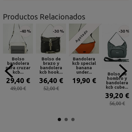
Productos Relacionados
-40 %
-30 %
-30 %
Agotado
Bolso
Bolso de
Bandolera
bandolera
brazo y
kcb special
para cruzar
bandolera
banana
kcb...
kcb hook...
under...
Bolso de
hombro y
29,40 €
36,40 €
19,90 €
bandolera
kcb cube...
49,00 €
52,00 €
39,20 €
56,00 €