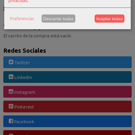
privacidad
.
GRATIS *
Consultar Destinos
Preferencias
Descartar todas
Aceptar todas
Tu Carrito (0)
El carrito de la compra está vacío
Redes Sociales
Twitter
Linkedin
Instagram
Pinterest
Facebook