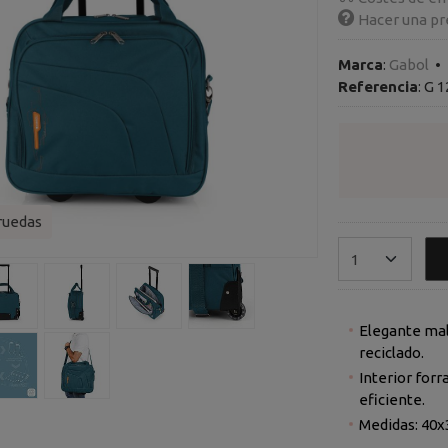
Hacer una pr
Marca
:
Gabol
•
Referencia
:
G 1
ruedas
Elegante mal
reciclado.
Interior for
eficiente.
Medidas: 40x3