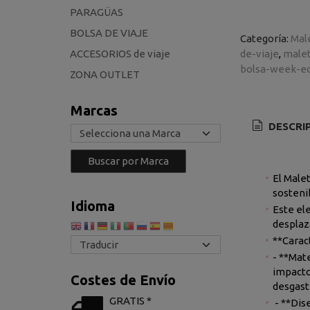
PARAGÜAS
BOLSA DE VIAJE
Categoría:
Mal
ACCESORIOS de viaje
de-viaje
malet
bolsa-week-e
ZONA OUTLET
Marcas
DESCRI
El Male
sostenib
Idioma
Este el
desplaz
**Carac
- **Mate
impacto
Costes de Envío
desgaste
GRATIS *
- **Dis