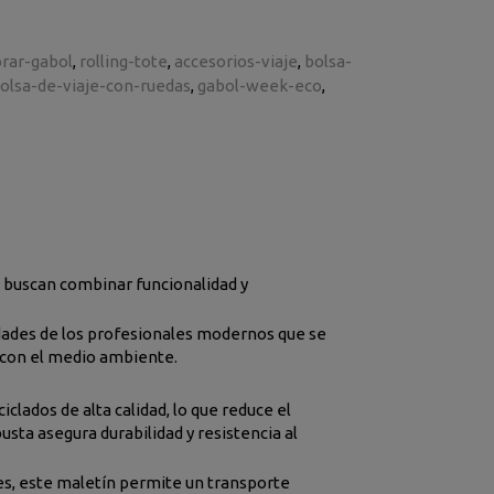
rar-gabol
rolling-tote
accesorios-viaje
bolsa-
olsa-de-viaje-con-ruedas
gabol-week-eco
e buscan combinar funcionalidad y
idades de los profesionales modernos que se
 con el medio ambiente.
clados de alta calidad, lo que reduce el
sta asegura durabilidad y resistencia al
es, este maletín permite un transporte