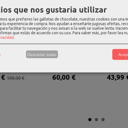
-9 %
ios que nos gustaría utilizar
os que prefieres las galletas de chocolate, nuestras cookies son una 
 a tu experiencia de compra. Nos ayudan a enseñarte jugosas ofertas, re
para facilitar tu navegación y nos avisan si la web se vuelve lenta. Hacien
nfirmas que estás de acuerdo con su uso.
Para saber más, por favor lea n
rivacidad
.
s
Descartar todas
Acept
nde airconic
Mochila para portatil 17.3"
Bolso de mano
er 4...
street...
don
 €
60,00 €
43,99
190,00 €