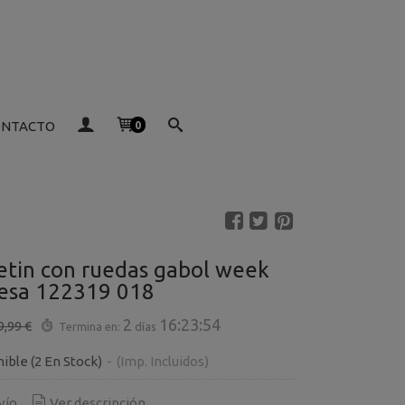
ONTACTO
0
etin con ruedas gabol week
esa 122319 018
2
16:23:54
9,99 €
Termina en:
días
nible
(2 En Stock)
-
(Imp. Incluidos)
vío
Ver descripción