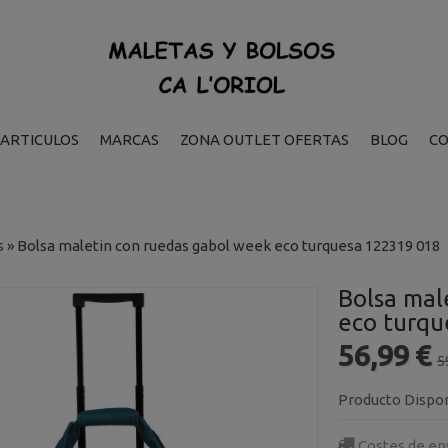
ARTICULOS
MARCAS
ZONA OUTLET OFERTAS
BLOG
C
s
»
Bolsa maletin con ruedas gabol week eco turquesa 122319 018
Bolsa mal
eco turqu
56,99 €
5
Producto Dispo
Costes de en