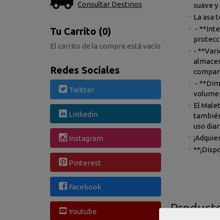
Consultar Destinos
suave y
La asa 
- **Int
Tu Carrito (0)
protecc
El carrito de la compra está vacío
- **Var
almacen
Redes Sociales
compart
- **Dim
Twitter
volumen
El Male
Linkedin
también 
uso diar
¡Adquier
Instagram
**¡Disp
Pinterest
Facebook
Product
Youtube