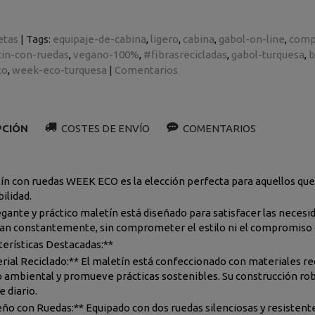
etas
|
Tags:
equipaje-de-cabina
ligero
cabina
gabol-on-line
comp
in-con-ruedas
vegano-100%
#fibrasrecicladas
gabol-turquesa
b
co
week-eco-turquesa
|
Comentarios
PCIÓN
COSTES DE ENVÍO
COMENTARIOS
tín con ruedas WEEK ECO es la elección perfecta para aquellos qu
ilidad.
egante y práctico maletín está diseñado para satisfacer las neces
an constantemente, sin comprometer el estilo ni el compromiso
terísticas Destacadas:**
rial Reciclado:** El maletín está confeccionado con materiales reci
 ambiental y promueve prácticas sostenibles. Su construcción robu
 diario.
eño con Ruedas:** Equipado con dos ruedas silenciosas y resistent