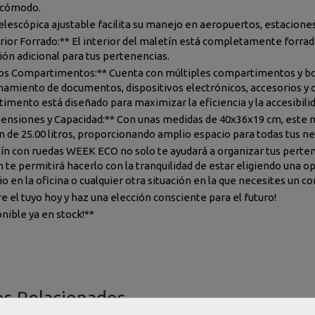
 cómodo.
telescópica ajustable facilita su manejo en aeropuertos, estacione
erior Forrado:** El interior del maletín está completamente forra
ión adicional para tus pertenencias.
ios Compartimentos:** Cuenta con múltiples compartimentos y bolsi
amiento de documentos, dispositivos electrónicos, accesorios y 
imento está diseñado para maximizar la eficiencia y la accesibilid
ensiones y Capacidad:** Con unas medidas de 40x36x19 cm, este ma
 de 25.00 litros, proporcionando amplio espacio para todas tus nec
tín con ruedas WEEK ECO no solo te ayudará a organizar tus perte
te permitirá hacerlo con la tranquilidad de estar eligiendo una op
io en la oficina o cualquier otra situación en la que necesites un c
e el tuyo hoy y haz una elección consciente para el futuro!
onible ya en stock!**
os Relacionados