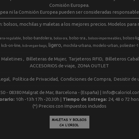
Comisión Europea.
opea ni la Comisión Europea pueden ser consideradas responsable
m: bolsos, mochilas y maletas a los mejores precios. Modelos para m
bolso-bandolera
bolso-sra.
bolsos-li
era-regulable
bolso-sra
bolsos-impermeables
ligero
kcb-on-line
mochila-urbana
modelo-urban
poliester-
kcb-vegan-bags
Maletines
Billeteras de Mujer
Tarjeteros RFID
Billeteros Caba
ACCESORIOS de viaje
ZONA OUTLET
Legal
Política de Privacidad
Condiciones de Compra
Desistir de
, 50 - 08380 Malgrat de Mar, Barcelona - (España) | Info@caloriol.co
orario:
10h -13h 17h -20.30h |
Tiempo de Entrega:
24, 48 o 72 hor
(*) Precios con Impuestos incluidos