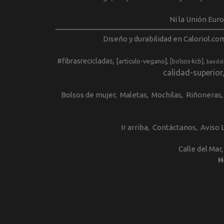
Ni la Unión Eur
Diseño y durabilidad en Caloriol.co
#fibrasrecicladas
[articulo-vegano]
[bolsos-kcb]
bandol
calidad-superior
Bolsos de mujer
Maletas
Mochilas
Riñoneras
Ir arriba
Contáctanos
Aviso 
Calle del Mar
H