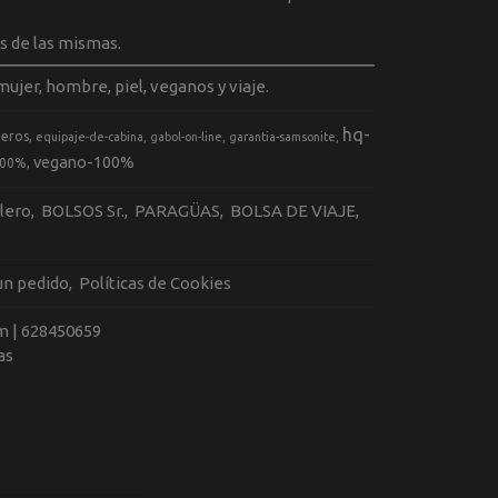
s de las mismas.
ujer, hombre, piel, veganos y viaje.
hq-
geros
equipaje-de-cabina
gabol-on-line
garantia-samsonite
vegano-100%
100%
llero
BOLSOS Sr.
PARAGÜAS
BOLSA DE VIAJE
 un pedido
Políticas de Cookies
m |
628450659
as