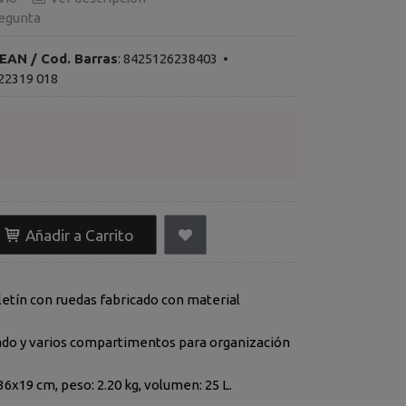
egunta
EAN / Cod. Barras
:
8425126238403
•
22319 018
Añadir a Carrito
etín con ruedas fabricado con material
rado y varios compartimentos para organización
6x19 cm, peso: 2.20 kg, volumen: 25 L.