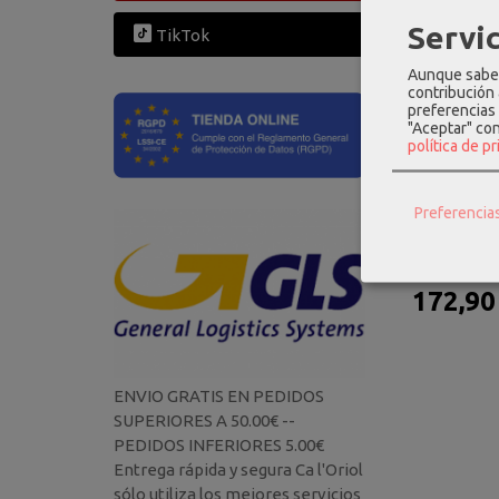
Servic
TikTok
Aunque sabem
contribución
preferencias 
"Aceptar" co
política de p
Preferencia
Maleta gra
spinn
172,90
ENVIO GRATIS EN PEDIDOS
SUPERIORES A 50.00€ --
PEDIDOS INFERIORES 5.00€
Entrega rápida y segura Ca l'Oriol
sólo utiliza los mejores servicios