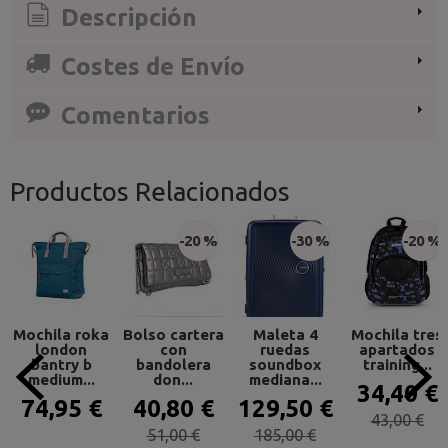
Descripción
Costes de Envío
Comentarios
Productos Relacionados
-20 %
-30 %
-20 %
Mochila roka
Bolso cartera
Maleta 4
Mochila tres
london
con
ruedas
apartados
bantry b
bandolera
soundbox
training...
medium...
don...
mediana...
34,40 €
74,95 €
40,80 €
129,50 €
43,00 €
51,00 €
185,00 €