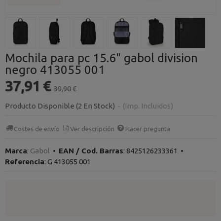
Mochila para pc 15.6" gabol division
negro 413055 001
37,91 €
39,90 €
Producto Disponible
(2 En Stock)
-
(Imp. Incluidos)
Costes de envío
Ver descripción
Hacer pregunta
Marca
:
Gabol
•
EAN / Cod. Barras
:
8425126233361
•
Referencia
:
G 413055 001