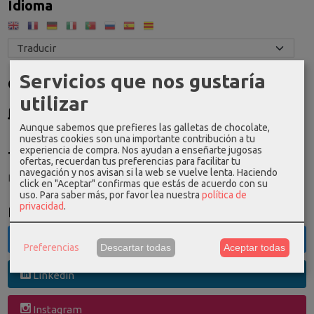
Idioma
Servicios que nos gustaría
Costes de Envío
utilizar
GRATIS *
Consultar Destinos
Aunque sabemos que prefieres las galletas de chocolate,
nuestras cookies son una importante contribución a tu
experiencia de compra. Nos ayudan a enseñarte jugosas
Tu Carrito (0)
ofertas, recuerdan tus preferencias para facilitar tu
navegación y nos avisan si la web se vuelve lenta. Haciendo
El carrito de la compra está vacío
click en "Aceptar" confirmas que estás de acuerdo con su
uso.
Para saber más, por favor lea nuestra
política de
privacidad
.
Redes Sociales
Twitter
Preferencias
Descartar todas
Aceptar todas
Linkedin
Instagram