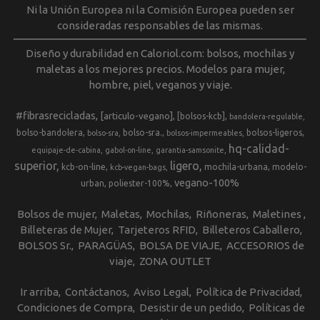
Ni la Unión Europea ni la Comisión Europea pueden ser
consideradas responsables de las mismas.
Diseño y durabilidad en Caloriol.com: bolsos, mochilas y
maletas a los mejores precios. Modelos para mujer,
hombre, piel, veganos y viaje.
#fibrasrecicladas
[articulo-vegano]
[bolsos-kcb]
bandolera-regulable
bolso-bandolera
bolso-sra.
bolsos-ligeros
bolso-sra
bolsos-impermeables
hq-calidad-
equipaje-de-cabina
gabol-on-line
garantia-samsonite
superior
ligero
kcb-on-line
mochila-urbana
modelo-
kcb-vegan-bags
vegano-100%
urban
poliester-100%
Bolsos de mujer
Maletas
Mochilas
Riñoneras
Maletines
Billeteras de Mujer
Tarjeteros RFID
Billeteros Caballero
BOLSOS Sr.
PARAGÜAS
BOLSA DE VIAJE
ACCESORIOS de
viaje
ZONA OUTLET
Ir arriba
Contáctanos
Aviso Legal
Política de Privacidad
Condiciones de Compra
Desistir de un pedido
Políticas de