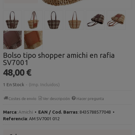
Bolso tipo shopper amichi en rafia
SV7001
48,00 €
1 En Stock
-
(Imp. Incluidos)
Costes de envío
Ver descripción
Hacer pregunta
Marca
:
Amichi
•
EAN / Cod. Barras
:
8435788577048
•
Referencia
:
AM SV7001 012