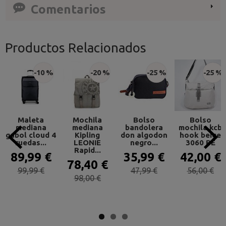
Comentarios
Productos Relacionados
-10 %
-20 %
-25 %
-25 %
Maleta
Mochila
Bolso
Bolso
mediana
mediana
bandolera
mochila kcb
gabol cloud 4
Kipling
don algodon
hook beige
ruedas...
LEONIE
negro...
3060 BE
Rapid...
89,99 €
35,99 €
42,00 €
78,40 €
99,99 €
47,99 €
56,00 €
98,00 €