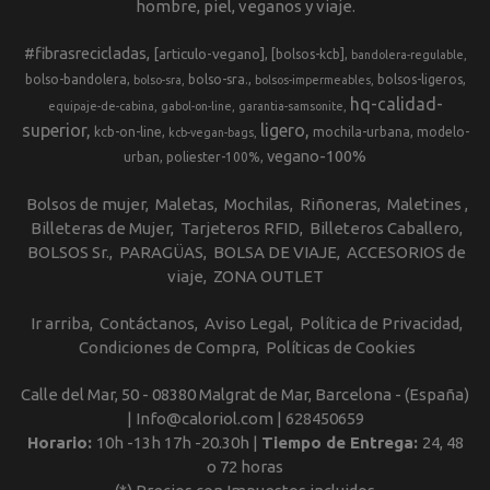
hombre, piel, veganos y viaje.
#fibrasrecicladas
[articulo-vegano]
[bolsos-kcb]
bandolera-regulable
bolso-bandolera
bolso-sra.
bolsos-ligeros
bolso-sra
bolsos-impermeables
hq-calidad-
equipaje-de-cabina
gabol-on-line
garantia-samsonite
superior
ligero
kcb-on-line
mochila-urbana
modelo-
kcb-vegan-bags
vegano-100%
urban
poliester-100%
Bolsos de mujer
Maletas
Mochilas
Riñoneras
Maletines
Billeteras de Mujer
Tarjeteros RFID
Billeteros Caballero
BOLSOS Sr.
PARAGÜAS
BOLSA DE VIAJE
ACCESORIOS de
viaje
ZONA OUTLET
Ir arriba
Contáctanos
Aviso Legal
Política de Privacidad
Condiciones de Compra
Políticas de Cookies
Calle del Mar, 50 - 08380 Malgrat de Mar, Barcelona - (España)
| Info@caloriol.com |
628450659
Horario:
10h -13h 17h -20.30h |
Tiempo de Entrega:
24, 48
o 72 horas