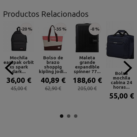
Productos Relacionados
-20 %
-35 %
-8 %
Mochila
Bolso de
Maleta
eastpak orbit
brazo
grande
xs spark
shoppig
expandible
dark...
kipling jodi...
spinner 77...
Bolsa
mochila
36,00 €
40,89 €
188,60 €
cabina 24
horas...
45,00 €
62,90 €
205,00 €
55,00 €