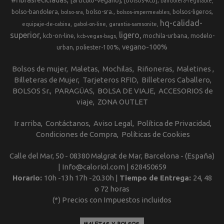
[articulo-vegano]
[bolsos-kcb]
bandolera-regulable
bolso-bandolera
bolso-sra.
bolsos-ligeros
bolso-sra
bolsos-impermeables
hq-calidad-
equipaje-de-cabina
gabol-on-line
garantia-samsonite
superior
ligero
kcb-on-line
mochila-urbana
modelo-
kcb-vegan-bags
vegano-100%
urban
poliester-100%
Bolsos de mujer
Maletas
Mochilas
Riñoneras
Maletines
Billeteras de Mujer
Tarjeteros RFID
Billeteros Caballero
BOLSOS Sr.
PARAGÜAS
BOLSA DE VIAJE
ACCESORIOS de
viaje
ZONA OUTLET
Ir arriba
Contáctanos
Aviso Legal
Política de Privacidad
Condiciones de Compra
Políticas de Cookies
Calle del Mar, 50 - 08380 Malgrat de Mar, Barcelona - (España)
| Info@caloriol.com |
628450659
Horario:
10h -13h 17h -20.30h |
Tiempo de Entrega:
24, 48
o 72 horas
(*) Precios con Impuestos incluidos