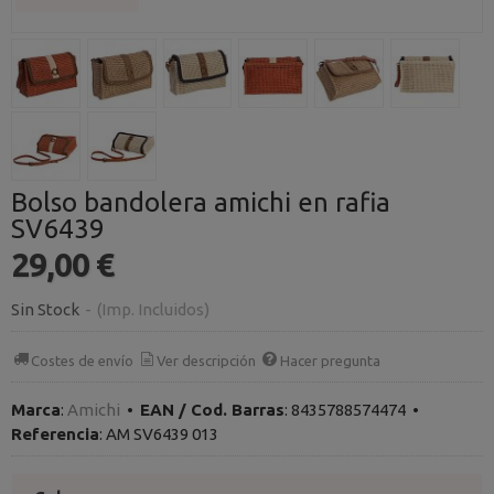
Bolso bandolera amichi en rafia
SV6439
29,00 €
Sin Stock
-
(Imp. Incluidos)
Costes de envío
Ver descripción
Hacer pregunta
Marca
:
Amichi
•
EAN / Cod. Barras
:
8435788574474
•
Referencia
:
AM SV6439 013