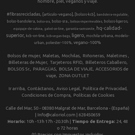
hombre, piel, veganos y viaje.
#fibrasrecicladas
[articulo-vegano]
[bolsos-kcb]
bandolera-regulable
bolso-bandolera
bolso-sra.
bolsos-ligeros
bolso-sra
bolsos-impermeables
hq-calidad-
equipaje-de-cabina
gabol-on-line
garantia-samsonite
superior
ligero
kcb-on-line
mochila-urbana
modelo-
kcb-vegan-bags
vegano-100%
urban
poliester-100%
Bolsos de mujer
Maletas
Mochilas
Riñoneras
Maletines
Billeteras de Mujer
Tarjeteros RFID
Billeteros Caballero
BOLSOS Sr.
PARAGÜAS
BOLSA DE VIAJE
ACCESORIOS de
viaje
ZONA OUTLET
Ir arriba
Contáctanos
Aviso Legal
Política de Privacidad
Condiciones de Compra
Políticas de Cookies
Calle del Mar, 50 - 08380 Malgrat de Mar, Barcelona - (España)
| Info@caloriol.com |
628450659
Horario:
10h -13h 17h -20.30h |
Tiempo de Entrega:
24, 48
o 72 horas
(*) Precios con Impuestos incluidos