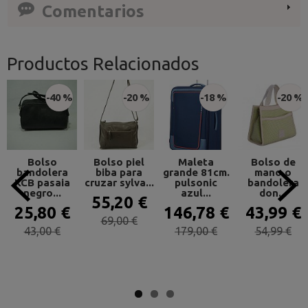
Comentarios
Productos Relacionados
-40 %
-20 %
-18 %
-20 %
Bolso
Bolso piel
Maleta
Bolso de
bandolera
biba para
grande 81cm.
mano o
KCB pasaia
cruzar sylva...
pulsonic
bandolera
negro...
azul...
don...
55,20 €
25,80 €
146,78 €
43,99 €
69,00 €
43,00 €
179,00 €
54,99 €