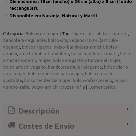
Dimensiones: 18cm (ancho) x 26 cm (alto) x 8 cm (fondo
rectangular).
Disponible en: Naranja, Natural y Marfil
Categoría:
Bolsos de mujer
|
Tags:
ligero
hq-calidad-superior
bandolera-regulable
bolso-sra
vegano-100%
[articulo-
vegano]
bolsos-ligeros
bolso-bandolera-amichi
bolso-
amichi
amichi-bolso-bandolera
bolso bandolera mujer
bolso
amichi moderno mujer
bolso elegante y funcional mujer
bolso amichi vegano
bandolera mujer elegante
bolso diario
para mujer
bolso moderno para viajes
bolso cruzado
ajustable
bolso tendencia mujer
bolso-rafia-verano
bolso-
verano-rafia
bolso-amichi-cruzar-rafia
|
Comentarios
Descripción
Costes de Envío