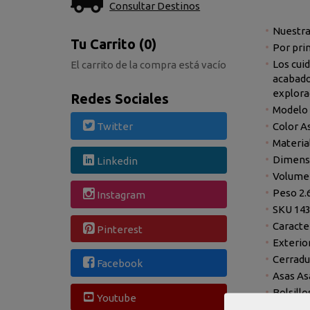
Consultar Destinos
Nuestra
Tu Carrito (0)
Por pri
Los cui
El carrito de la compra está vacío
acabado
explora
Redes Sociales
Modelo 
Color A
Twitter
Materia
Dimensi
Linkedin
Volumen
Peso 2.
Instagram
SKU 14
Caracte
Pinterest
Exterio
Cerradu
Facebook
Asas Asa
Bolsillo
Youtube
Eco-frie