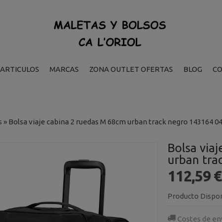
ARTICULOS
MARCAS
ZONA OUTLET OFERTAS
BLOG
C
s
»
Bolsa viaje cabina 2 ruedas M 68cm urban track negro 143164 0
Bolsa via
urban tra
112,59 
Producto Dispo
Costes de en