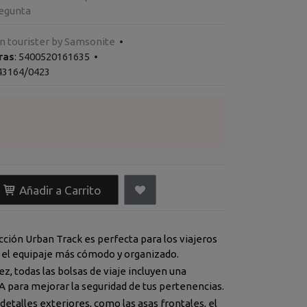
egunta
 tourister by Samsonite
•
ras
:
5400520161635
•
43164/0423
Añadir a Carrito
cción Urban Track es perfecta para los viajeros
 el equipaje más cómodo y organizado.
z, todas las bolsas de viaje incluyen una
A para mejorar la seguridad de tus pertenencias.