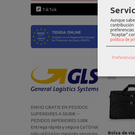
Interior
Servic
TikTok
Separad
Aunque sabem
Correas
contribución
preferencias 
"Aceptar" co
política de p
Product
Preferencia
ENVIO GRATIS EN PEDIDOS
SUPERIORES A 50.00€ --
PEDIDOS INFERIORES 5.00€
Entrega rápida y segura Ca l'Oriol
Bolsa de vi
sólo utiliza los mejores servicios