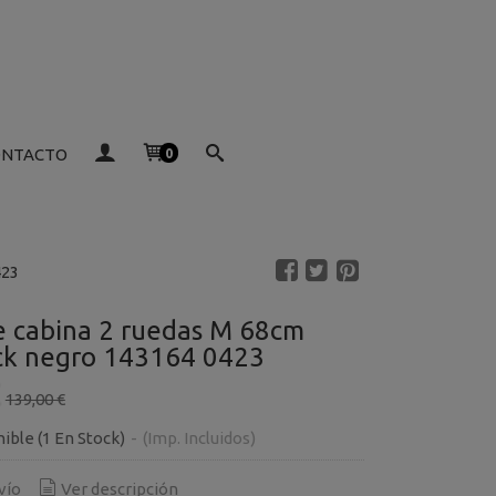
ONTACTO
0
423
je cabina 2 ruedas M 68cm
ck negro 143164 0423
€
139,00 €
nible
(1 En Stock)
-
(Imp. Incluidos)
vío
Ver descripción