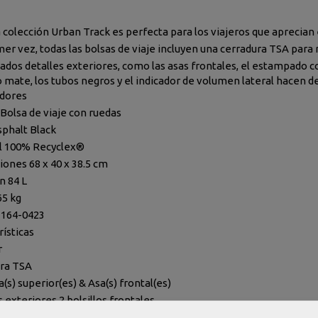
 colección Urban Track es perfecta para los viajeros que aprecian
mer vez, todas las bolsas de viaje incluyen una cerradura TSA para
dados detalles exteriores, como las asas frontales, el estampado 
 mate, los tubos negros y el indicador de volumen lateral hacen de
dores
Bolsa de viaje con ruedas
sphalt Black
l 100% Recyclex®
ones 68 x 40 x 38.5 cm
 84 L
65 kg
3164-0423
rísticas
r
ra TSA
(s) superior(es) & Asa(s) frontal(es)
s exteriores 2 bolsillos frontales
ndly Sí