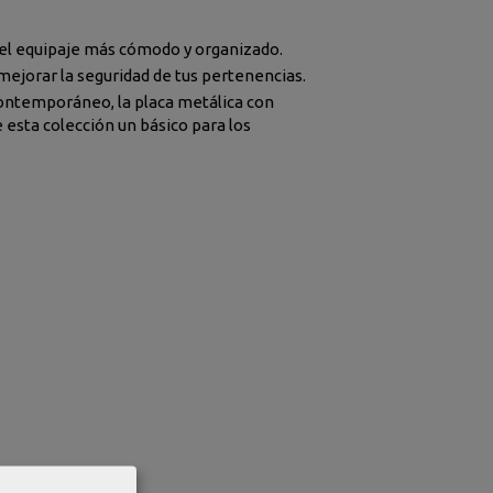
 el equipaje más cómodo y organizado.
 mejorar la seguridad de tus pertenencias.
contemporáneo, la placa metálica con
 esta colección un básico para los