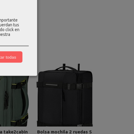
importante
cuerdan tus
do click en
uestra
ar todas
a take2cabin
Bolsa mochila 2 ruedas S
Bolsa maletin