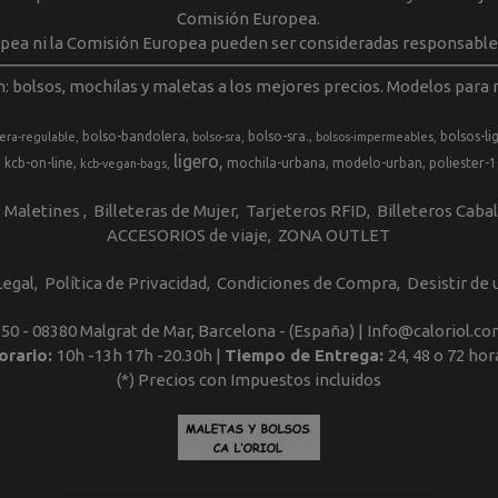
Comisión Europea.
opea ni la Comisión Europea pueden ser consideradas responsable
m: bolsos, mochilas y maletas a los mejores precios. Modelos para m
bolso-bandolera
bolso-sra.
bolsos-li
era-regulable
bolso-sra
bolsos-impermeables
ligero
kcb-on-line
mochila-urbana
modelo-urban
poliester-
kcb-vegan-bags
Maletines
Billeteras de Mujer
Tarjeteros RFID
Billeteros Caba
ACCESORIOS de viaje
ZONA OUTLET
Legal
Política de Privacidad
Condiciones de Compra
Desistir de
, 50 - 08380 Malgrat de Mar, Barcelona - (España) | Info@caloriol.co
orario:
10h -13h 17h -20.30h |
Tiempo de Entrega:
24, 48 o 72 hor
(*) Precios con Impuestos incluidos