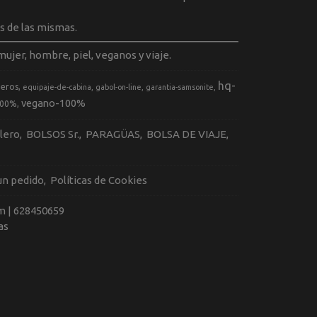
s de las mismas.
ujer, hombre, piel, veganos y viaje.
hq-
geros
equipaje-de-cabina
gabol-on-line
garantia-samsonite
vegano-100%
100%
llero
BOLSOS Sr.
PARAGÜAS
BOLSA DE VIAJE
 un pedido
Políticas de Cookies
m |
628450659
as