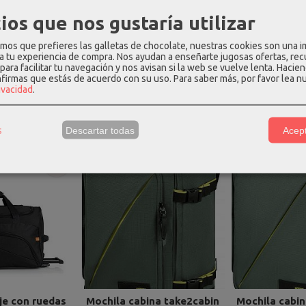
ios que nos gustaría utilizar
or interno Sí
os que prefieres las galletas de chocolate, nuestras cookies son una 
 de mochila Cross ribbons
 a tu experiencia de compra. Nos ayudan a enseñarte jugosas ofertas, re
para facilitar tu navegación y nos avisan si la web se vuelve lenta. Hacien
nfirmas que estás de acuerdo con su uso.
Para saber más, por favor lea n
rivacidad
.
os Relacionados
s
Descartar todas
Acept
-10 %
aje con ruedas
Mochila cabina take2cabin
Mochila cabin