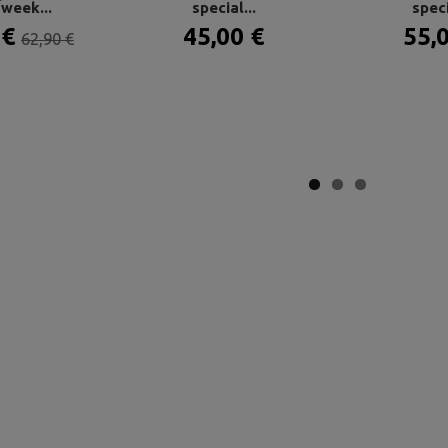
 week...
special...
speci
 €
45,00 €
55,
62,90 €