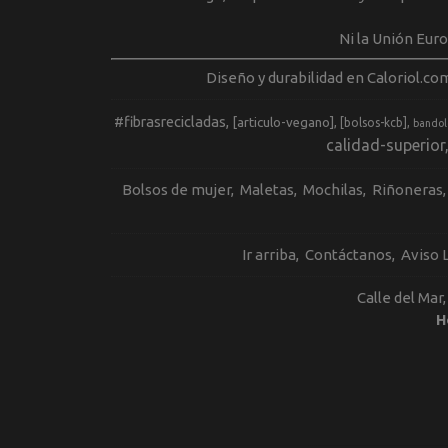
Ni la Unión Eur
Diseño y durabilidad en Caloriol.co
#fibrasrecicladas
[articulo-vegano]
[bolsos-kcb]
bandol
calidad-superior
Bolsos de mujer
Maletas
Mochilas
Riñoneras
Ir arriba
Contáctanos
Aviso 
Calle del Mar
H