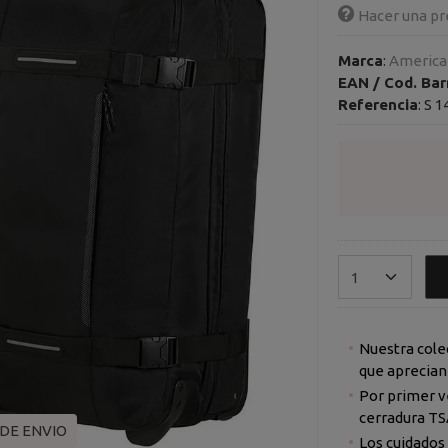
Hacer una pr
Marca
:
American
EAN / Cod. Bar
Referencia
:
S 1
Nuestra cole
que aprecian
Por primer ve
cerradura TS
 DE ENVIO
Los cuidados detalles exteriores, como las asas frontales, el