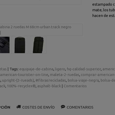
estampado contemporáneo, la placa metálica con acabado
mate, los tubos negros y el
etas
|
Tags:
equipaje-de-cabina
ligero
hq-calidad-superior
americ
american-tourister-on-line
maleta-2-ruedas
comprar-american-
m
upright-(2-rueads)
#fibrasrecicladas
bolsa-viaje-negra
bolsa-d
ack
100%-recyclex®
asphalt-black
|
Comentarios
PCIÓN
COSTES DE ENVÍO
COMENTARIOS