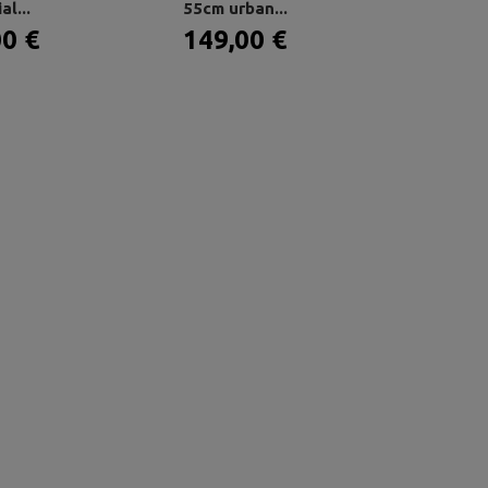
al...
55cm urban...
gabol we
00 €
149,00 €
56,99 