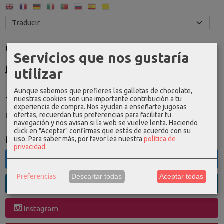
Costes de Envío
Servicios que nos gustaría
GRATIS *
utilizar
Consultar Destinos
Aunque sabemos que prefieres las galletas de chocolate,
Tu Carrito (0)
nuestras cookies son una importante contribución a tu
experiencia de compra. Nos ayudan a enseñarte jugosas
ofertas, recuerdan tus preferencias para facilitar tu
El carrito de la compra está vacío
navegación y nos avisan si la web se vuelve lenta. Haciendo
click en "Aceptar" confirmas que estás de acuerdo con su
Redes Sociales
uso.
Para saber más, por favor lea nuestra
política de
privacidad
.
Twitter
Preferencias
Descartar todas
Aceptar todas
Linkedin
Instagram