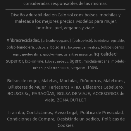
consideradas responsables de las mismas.
Diseño y durabilidad en Caloriol.com: bolsos, mochilas y
maletas a los mejores precios. Modelos para mujer,
hombre, piel, veganos y viaje.
#fibrasrecicladas
[articulo-vegano]
[bolsos-kcb]
bandolera-regulable
bolso-bandolera
bolso-sra.
bolsos-ligeros
bolso-sra
bolsos-impermeables
hq-calidad-
equipaje-de-cabina
gabol-on-line
garantia-samsonite
superior
ligero
kcb-on-line
mochila-urbana
modelo-
kcb-vegan-bags
vegano-100%
urban
poliester-100%
Bolsos de mujer
Maletas
Mochilas
Riñoneras
Maletines
Billeteras de Mujer
Tarjeteros RFID
Billeteros Caballero
BOLSOS Sr.
PARAGÜAS
BOLSA DE VIAJE
ACCESORIOS de
viaje
ZONA OUTLET
Ir arriba
Contáctanos
Aviso Legal
Política de Privacidad
Condiciones de Compra
Desistir de un pedido
Políticas de
Cookies