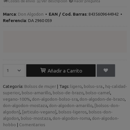
Costes de envío
Ver descripción
Hacer pregunta
Marca
:
Don Algodon
•
EAN / Cod. Barras
:
8435609644942
•
Referencia
:
DA 2960 059
Añadir a Carrito
Categoría:
Bolsos de mujer
|
Tags:
ligero
bolso-sra.
hq-calidad-
superior
bolso-amarillo
bolso-de-brazo
bolso-camel
vegano-100%
don-algodon-bolso-sra
don-algodon-de-brazo
don-algodon-mostaza
don-algodon-amarillo
[bolsos-don-
algodon]
[articulo-vegano]
bolsos-ligeros
bolsos-don-
algodon
bolso-mostaza
don-algodon-roma
don-algodon-
hobbo
|
Comentarios