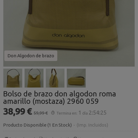
Don Algodon de brazo
Bolso de brazo don algodon roma
amarillo (mostaza) 2960 059
38,99 €
1
2:54:24
59,99 €
Termina en:
día
Producto Disponible
(1 En Stock)
-
(Imp. Incluidos)