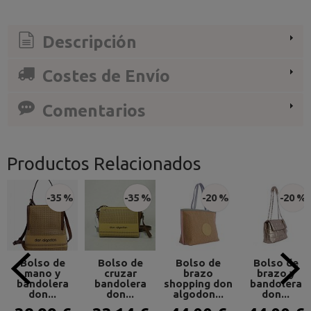
Descripción
Costes de Envío
Comentarios
Productos Relacionados
-35 %
-35 %
-20 %
-20 %
Bolso de
Bolso de
Bolso de
Bolso de
mano y
cruzar
brazo
brazo y
bandolera
bandolera
shopping don
bandolera
don...
don...
algodon...
don...