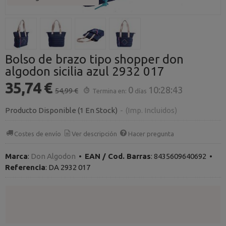
Bolso de brazo tipo shopper don
algodon sicilia azul 2932 017
35,74 €
0
10:28:43
54,99 €
Termina en:
días
Producto Disponible
(1 En Stock)
-
(Imp. Incluidos)
Costes de envío
Ver descripción
Hacer pregunta
Marca
:
Don Algodon
•
EAN / Cod. Barras
:
8435609640692
•
Referencia
:
DA 2932 017