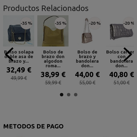
Productos Relacionados
-35 %
-35 %
-20 %
-20 %
Bolso solapa
Bolso de
Bolso de
Bolso cartera
doble asa de
brazo don
brazo y
con
brazo y...
algodon
bandolera
bandolera
roma...
don...
don...
32,49 €
38,99 €
44,00 €
40,80 €
49,99 €
59,99 €
55,00 €
51,00 €
METODOS DE PAGO