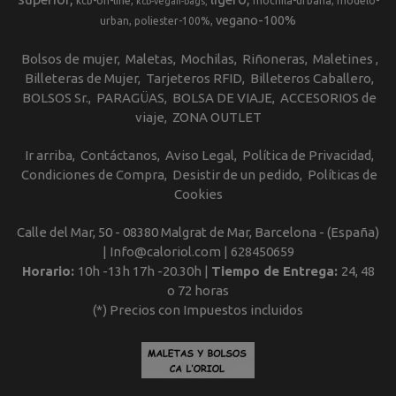
kcb-on-line
mochila-urbana
modelo-
kcb-vegan-bags
vegano-100%
urban
poliester-100%
Bolsos de mujer
Maletas
Mochilas
Riñoneras
Maletines
Billeteras de Mujer
Tarjeteros RFID
Billeteros Caballero
BOLSOS Sr.
PARAGÜAS
BOLSA DE VIAJE
ACCESORIOS de
viaje
ZONA OUTLET
Ir arriba
Contáctanos
Aviso Legal
Política de Privacidad
Condiciones de Compra
Desistir de un pedido
Políticas de
Cookies
Calle del Mar, 50 - 08380 Malgrat de Mar, Barcelona - (España)
| Info@caloriol.com |
628450659
Horario:
10h -13h 17h -20.30h |
Tiempo de Entrega:
24, 48
o 72 horas
(*) Precios con Impuestos incluidos