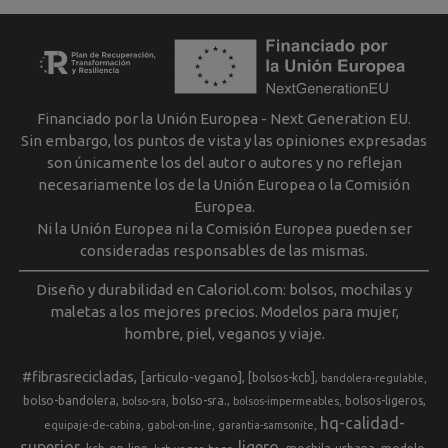
Financiado por la Unión Europea - Next Generation EU.
Sin embargo, los puntos de vista y las opiniones expresadas
son únicamente los del autor o autores y no reflejan
necesariamente los de la Unión Europea o la Comisión
Europea.
Ni la Unión Europea ni la Comisión Europea pueden ser
consideradas responsables de las mismas.
Diseño y durabilidad en Caloriol.com: bolsos, mochilas y
maletas a los mejores precios. Modelos para mujer,
hombre, piel, veganos y viaje.
#fibrasrecicladas
[articulo-vegano]
[bolsos-kcb]
bandolera-regulable
bolso-bandolera
bolso-sra.
bolsos-ligeros
bolso-sra
bolsos-impermeables
hq-calidad-
equipaje-de-cabina
gabol-on-line
garantia-samsonite
superior
ligero