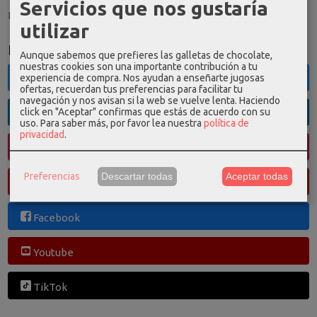
Servicios que nos gustaría
El carrito de la compra está vacío
utilizar
Redes Sociales
Aunque sabemos que prefieres las galletas de chocolate,
nuestras cookies son una importante contribución a tu
experiencia de compra. Nos ayudan a enseñarte jugosas
Twitter
ofertas, recuerdan tus preferencias para facilitar tu
navegación y nos avisan si la web se vuelve lenta. Haciendo
click en "Aceptar" confirmas que estás de acuerdo con su
Linkedin
uso.
Para saber más, por favor lea nuestra
política de
privacidad
.
Instagram
Preferencias
Descartar todas
Aceptar todas
Pinterest
Facebook
Youtube
TikTok